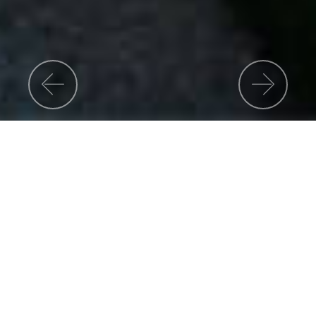
Previous
Nex
CAE mattone su mattone
La Cooperativa Arte Edile fu costituita il 3
Aprile 1921
da 10 muratori e 2 falegnami